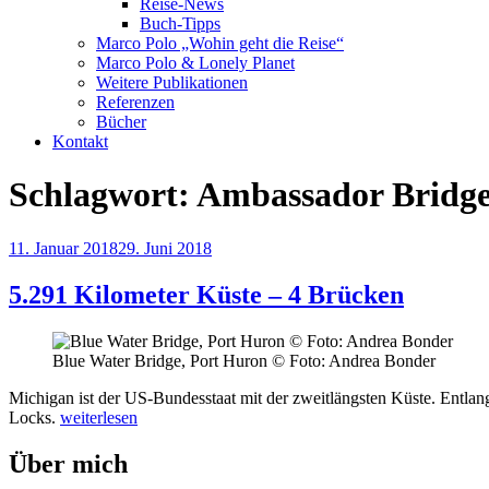
Reise-News
Buch-Tipps
Marco Polo „Wohin geht die Reise“
Marco Polo & Lonely Planet
Weitere Publikationen
Referenzen
Bücher
Kontakt
Schlagwort:
Ambassador Bridg
Veröffentlicht
11. Januar 2018
29. Juni 2018
am
5.291 Kilometer Küste – 4 Brücken
Blue Water Bridge, Port Huron © Foto: Andrea Bonder
Michigan ist der US-Bundesstaat mit der zweitlängsten Küste. Entlan
„5.291
Locks.
weiterlesen
Kilometer
Küste
Über mich
–