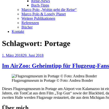
Reise-News
Buch-Tipps
Marco Polo „Wohin geht die Reise“
Marco Polo & Lonely Planet
Weitere Publikationen
Referenzen
Bücher
Kontakt
Schlagwort:
Portage
Veröffentlicht
1. März 2018
29. Juni 2018
am
Im AirZoo: Geheimtipp für Flugzeug-Fans
Flugzeugmuseum in Portage © Foto: Andrea Bonder
Dieses Flugzeugmuseum in Portage am Airport von Kalamazoo ist eine
Jahren, ein TomCat aus dem Film „Top Gun“ sowie der Blackbird, das
zweiten Halle werden Flugzeuge restauriert, die aus dem Michigan-
Über mich