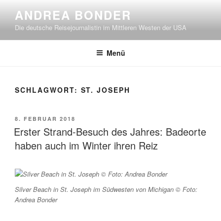
Zum
ANDREA BONDER
Inhalt
Die deutsche Reisejournalistin im Mittleren Westen der USA
springen
Menü
SCHLAGWORT:
ST. JOSEPH
VERÖFFENTLICHT
8. FEBRUAR 2018
AM
Erster Strand-Besuch des Jahres: Badeorte
haben auch im Winter ihren Reiz
Silver Beach in St. Joseph im Südwesten von Michigan © Foto:
Andrea Bonder