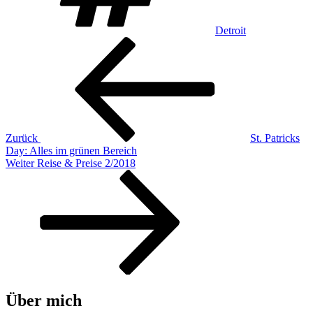
Detroit
Beitragsnavigation
Vorheriger
Beitrag
Zurück
St. Patricks
Day: Alles im grünen Bereich
Nächster
Weiter
Reise & Preise 2/2018
Beitrag
Über mich