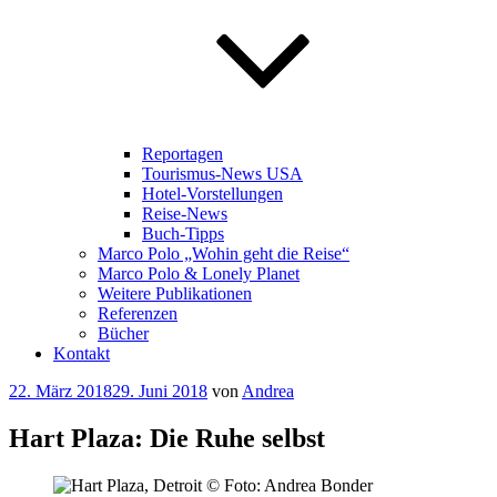
Reportagen
Tourismus-News USA
Hotel-Vorstellungen
Reise-News
Buch-Tipps
Marco Polo „Wohin geht die Reise“
Marco Polo & Lonely Planet
Weitere Publikationen
Referenzen
Bücher
Kontakt
Veröffentlicht
22. März 2018
29. Juni 2018
von
Andrea
am
Hart Plaza: Die Ruhe selbst