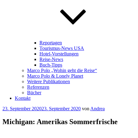
Reportagen
Tourismus-News USA
Hotel-Vorstellungen
Reise-News
Buch-Tipps
Marco Polo „Wohin geht die Reise“
Marco Polo & Lonely Planet
Weitere Publikationen
Referenzen
Bücher
Kontakt
Veröffentlicht
23. September 2020
23. September 2020
von
Andrea
am
Michigan: Amerikas Sommerfrische