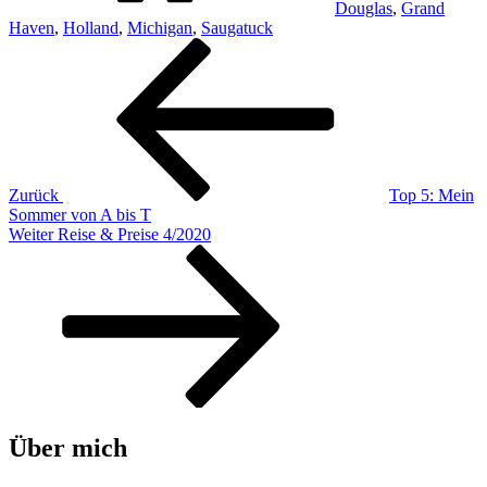
Douglas
,
Grand
Haven
,
Holland
,
Michigan
,
Saugatuck
Beitragsnavigation
Vorheriger
Beitrag
Zurück
Top 5: Mein
Sommer von A bis T
Nächster
Weiter
Reise & Preise 4/2020
Beitrag
Über mich