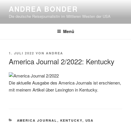
Zum
ANDREA BONDER
Inhalt
Die deutsche Reisejournalistin im Mittleren Westen der USA
springen
Menü
VERÖFFENTLICHT
1. JULI 2022
VON
ANDREA
AM
America Journal 2/2022: Kentucky
Die aktuelle Ausgabe des America Journals ist erschienen,
mit meinem Artikel über Lexington in Kentucky.
KATEGORIEN
AMERICA JOURNAL
,
KENTUCKY
,
USA