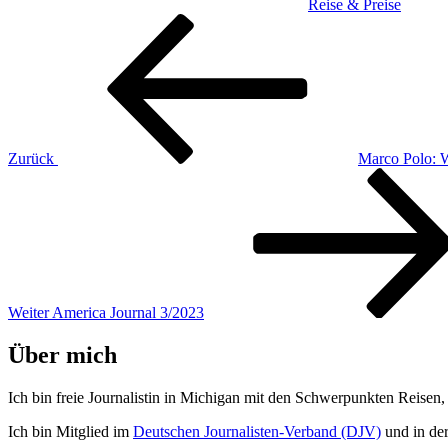
Reise & Preise
Beitragsnavigation
Vorheriger
Beitrag
Zurück
Marco Polo: W
Nächster
Beitrag
Weiter
America Journal 3/2023
Über mich
Ich bin freie Journalistin in Michigan mit den Schwerpunkten Reisen
Ich bin Mitglied im
Deutschen Journalisten-Verband (DJV)
und in de