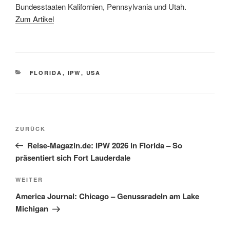
Bundesstaaten Kalifornien, Pennsylvania und Utah.
Zum Artikel
KATEGORIEN
FLORIDA
,
IPW
,
USA
Beitragsnavigation
Vorheriger
ZURÜCK
Beitrag
Reise-Magazin.de: IPW 2026 in Florida – So
präsentiert sich Fort Lauderdale
Nächster
WEITER
Beitrag
America Journal: Chicago – Genussradeln am Lake
Michigan