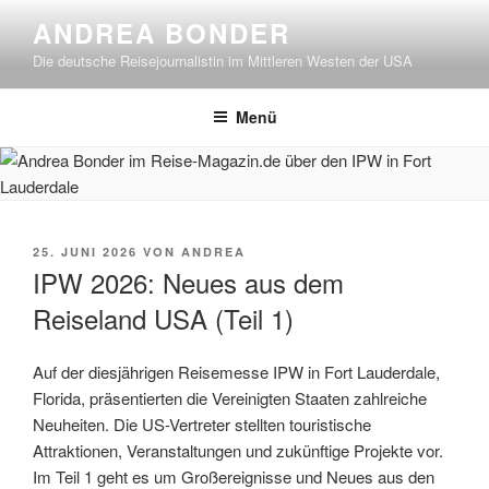
Zum
ANDREA BONDER
Inhalt
Die deutsche Reisejournalistin im Mittleren Westen der USA
springen
Menü
VERÖFFENTLICHT
25. JUNI 2026
VON
ANDREA
AM
IPW 2026: Neues aus dem
Reiseland USA (Teil 1)
Auf der diesjährigen Reisemesse IPW in Fort Lauderdale,
Florida, präsentierten die Vereinigten Staaten zahlreiche
Neuheiten. Die US-Vertreter stellten touristische
Attraktionen, Veranstaltungen und zukünftige Projekte vor.
Im Teil 1 geht es um Großereignisse und Neues aus den